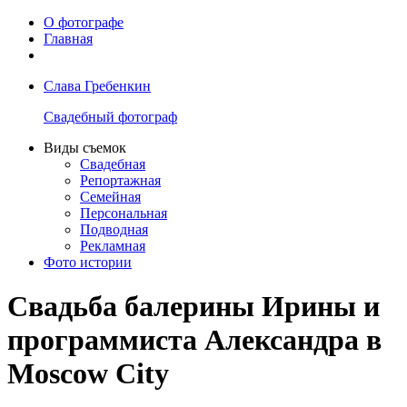
О фотографе
Главная
Слава Гребенкин
Свадебный фотограф
Виды съемок
Свадебная
Репортажная
Семейная
Персональная
Подводная
Рекламная
Фото истории
Свадьба балерины Ирины и
программиста Александра в
Moscow City