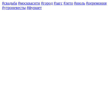
#свадьба
#москвасити
#город
#загс
#лето
#июль
#церемония
#утроневесты
#фуршет